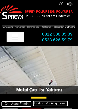
SPREY POLİÜRETAN POLYUREA
Isı - Su - Ses Yalıtım Sistemleri
Anasayfa
Kurumsal
Referanslar
Kalitemiz
Fotograflar
Videolar
0312 338 35 39
0533
626 59 79
Metal Çatı Isı Yalıtımı
Bodrum & Garaj Tavan
Çatı Arası Zemin