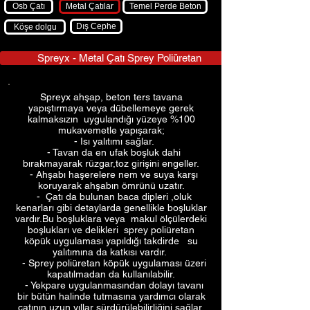
Osb Çatı
Metal Çatılar
Temel Perde Beton
Dış Cephe
Köşe dolgu
Spreyx - Metal Çatı Sprey Poliüretan
Spreyx ahşap, beton ters tavana
yapıştırmaya veya dübellemeye gerek
kalmaksızın uygulandığı yüzeye %100
mukavemetle yapışarak;
- Isı yalıtımı sağlar.
- Tavan da en ufak boşluk dahi
bırakmayarak rüzgar,toz girişini engeller.
- Ahşabı haşerelere nem ve suya karşı
koruyarak ahşabın ömrünü uzatır.
- Çatı da bulunan baca dipleri ,oluk
kenarları gibi detaylarda genellikle boşluklar
vardır.Bu boşluklara veya makul ölçülerdeki
boşlukları ve delikleri sprey poliüretan
köpük uygulaması yapıldığı takdirde su
yalıtımına da katkısı vardır.
- Sprey poliüretan köpük uygulaması üzeri
kapatılmadan da kullanılabilir.
- Yekpare uygulanmasından dolayı tavanı
bir bütün halinde tutmasına yardımcı olarak
çatının uzun yıllar sürdürülebilirliğini sağlar.