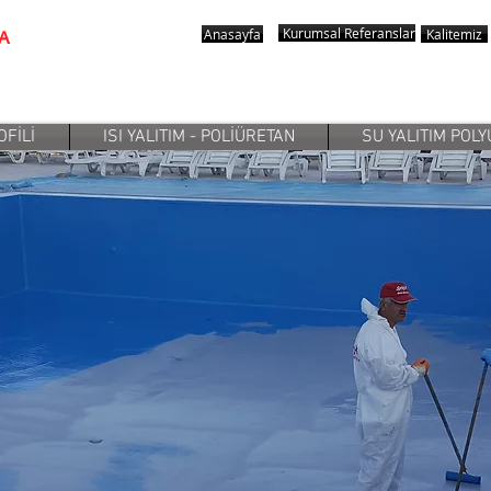
Kurumsal
Referanslar
Anasayfa
Kalitemiz
A
OFİLİ
ISI YALITIM - POLİÜRETAN
SU YALITIM POL