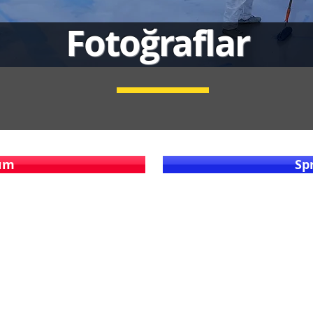
Fotoğraflar
tım
Sp