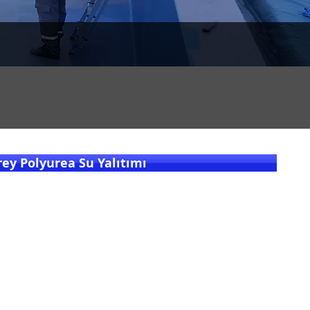
rey Polyurea Su Yalıtımı