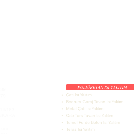
POLİÜRETAN ISI YALITIM
 39
Çatı Isı Yalıtım
 79
Bodrum-Garaj Tavan Isı Yalıtım
Metal Çatı Isı Yalıtımı
.14/183
 ANKARA
Osb Ters Tavan Isı Yalıtım
Temel Perde Beton Isı Yalıtım
.com
Teras Isı Yalıtım