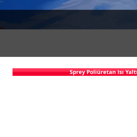
Sprey Poliüretan Isı Yal