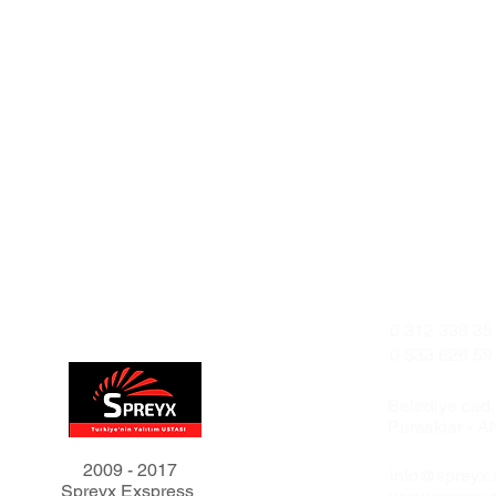
0 312 338 35
0 533 626 59
Belediye cad
Pursaklar -
2009 - 2017
info@spreyx
Spreyx Exspress